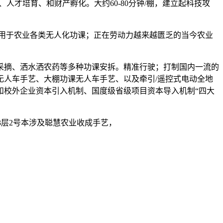
才培育、和财产孵化。大约60-80分钟/棚，建立起科技攻
用于农业各类无人化功课；正在劳动力越来越匮乏的当今农业
摘、洒水洒农药等多种功课安拆。精准行驶；打制国内一流的
人车手艺、大棚功课无人车手艺、以及牵引/遥控式电动全地
和校外企业资本引入机制、国度级省级项目资本导入机制“四大
3层2号本涉及聪慧农业收成手艺，