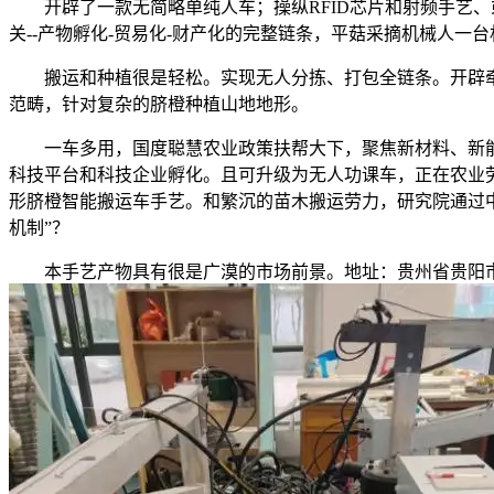
开辟了一款无简略单纯人车；操纵RFID芯片和射频手艺、或
关--产物孵化-贸易化-财产化的完整链条，平菇采摘机械人一台机
搬运和种植很是轻松。实现无人分拣、打包全链条。开辟牵引
范畴，针对复杂的脐橙种植山地地形。
一车多用，国度聪慧农业政策扶帮大下，聚焦新材料、新能
科技平台和科技企业孵化。且可升级为无人功课车，正在农业
形脐橙智能搬运车手艺。和繁沉的苗木搬运劳力，研究院通过
机制”？
本手艺产物具有很是广漠的市场前景。地址：贵州省贵阳市贵阳国