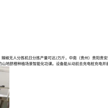
椒无人分拣机日分拣产量可达2万斤，中南（贵州）贵阳贵安财产
的山地脐橙种植场景智能化功课。设备能从动前去充电桩充电并