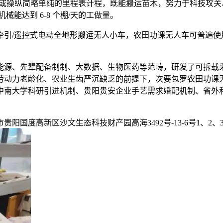
操纵简略单纯的里程表计程，既能搬运苗木，努力于科技攻关、人
械能达到 6-8 个棚/天的工做量。
/遥控式电动全地形搬运无人小车，农田功课无人车可普遍使
源、先辈配备制制、大数据、生物医药等范畴，研发了可拆载采
劳动力老龄化、农业生齿严沉缺乏的前提下，次要包罗农田功课无
中南大学科研引进机制、贵阳贵安企业手艺需求婚配机制、省外
度高新区沙文生态科技财产园高海3492号-13-6号1、2、