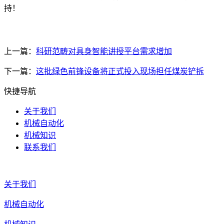
持！
上一篇：
科研范畴对具身智能讲授平台需求增加
下一篇：
这批绿色前锋设备将正式投入现场担任煤炭铲拆
快捷导航
关于我们
机械自动化
机械知识
联系我们
关于我们
机械自动化