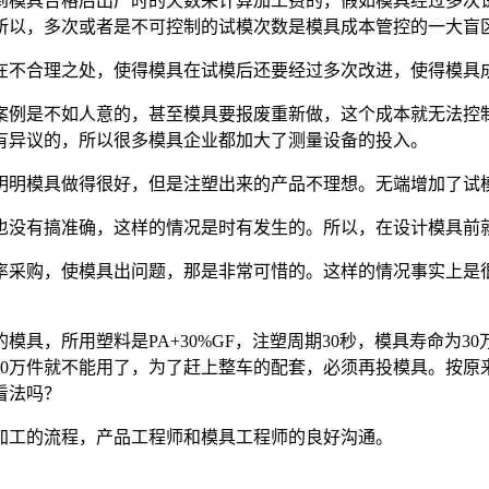
模具合格后出厂时的天数来计算加工费的，假如模具经过多次试
所以，多次或者是不可控制的试模次数是模具成本管控的一大盲
不合理之处，使得模具在试模后还要经过多次改进，使得模具
例是不如人意的，甚至模具要报废重新做，这个成本就无法控制
有异议的，所以很多模具企业都加大了测量设备的投入。
明模具做得很好，但是注塑出来的产品不理想。无端增加了试模
没有搞准确，这样的情况是时有发生的。所以，在设计模具前就
采购，使模具出问题，那是非常可惜的。这样的情况事实上是很
具，所用塑料是PA+30%GF，注塑周期30秒，模具寿命为3
10万件就不能用了，为了赶上整车的配套，必须再投模具。按原
看法吗？
工的流程，产品工程师和模具工程师的良好沟通。