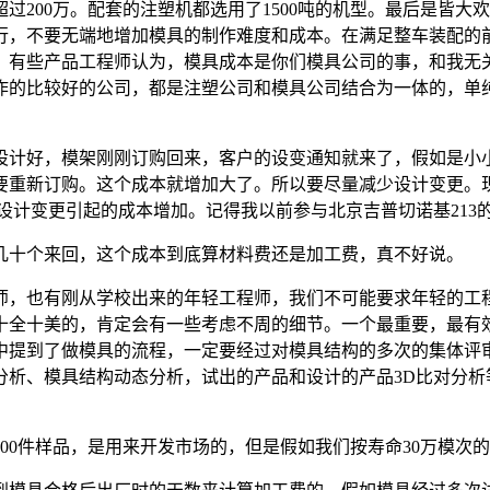
过200万。配套的注塑机都选用了1500吨的机型。最后是皆
行，不要无端地增加模具的制作难度和成本。在满足整车装配的
。有些产品工程师认为，模具成本是你们模具公司的事，和我无
作的比较好的公司，都是注塑公司和模具公司结合为一体的，单
计好，模架刚刚订购回来，客户的设变通知就来了，假如是小小
要重新订购。这个成本就增加大了。所以要尽量减少设计变更。现
设计变更引起的成本增加。记得我以前参与北京吉普切诺基213
十个来回，这个成本到底算材料费还是加工费，真不好说。
，也有刚从学校出来的年轻工程师，我们不可能要求年轻的工程
十全十美的，肯定会有一些考虑不周的细节。一个最重要，最有效
书中提到了做模具的流程，一定要经过对模具结构的多次的集体评
分析、模具结构动态分析，试出的产品和设计的产品3D比对分析
0件样品，是用来开发市场的，但是假如我们按寿命30万模次