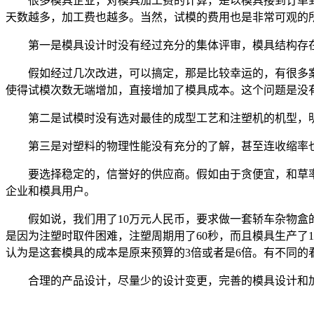
很多模具企业，对模具加工费的计算，是以模具接到订单到
天数越多，加工费也越多。当然，试模的费用也是非常可观的
第一是模具设计时没有经过充分的集体评审，模具结构存在
假如经过几次改进，可以搞定，那是比较幸运的，有很多案
使得试模次数无端增加，直接增加了模具成本。这个问题是没
第二是试模时没有选对最佳的成型工艺和注塑机的机型，明
第三是对塑料的物理性能没有充分的了解，甚至连收缩率也
要选择稳定的，信誉好的供应商。假如由于贪便宜，和草率
企业和模具用户。
假如说，我们用了10万元人民币，要求做一套轿车杂物盒的模
是因为注塑时取件困难，注塑周期用了60秒，而且模具生产了
认为是这套模具的成本是原来预算的3倍或者是6倍。有不同的
合理的产品设计，尽量少的设计变更，完善的模具设计和加