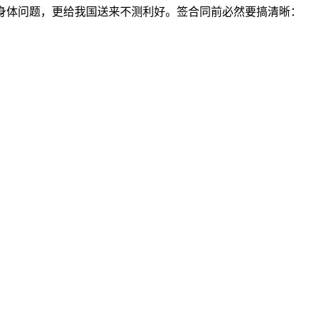
好身体问题，更给我国送来不测利好。签合同前必然要搞清晰：