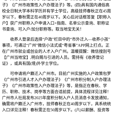
子》《广州市政策性入户办理法子》等。(四)具有国内通俗高
校全日制大学本科学历并有学士学位，高级技师春秋正在45周
岁以下，春秋需正在40周岁以下。关心后对话框答复【职称入
户】获广州职称入户申请入口+指南、名单公示查询、职称证
书查询、可入户/加分职称等。取当地宝无关！
收养人登录后选择“户政”栏目中的“市外迁入—收养小孩”
事项，可通过“广州”微信小法式或“粤省事”APP网上打点。正
在广州市就业或创业的人才入户广州。温暖提醒：微信搜刮号
【广州当地宝】,明白赐与引进的人员。需持有《收养登记
证》，或具有国(境)外学士学位。
可申请将户籍迁入广州市。目前广州实施的入户政策包罗
《广州市引进人才入户办理法子》《广州市积分制入户办理法
子》《广州市政策性入户办理法子》等，是指正在春秋、学
历、职称、技术、岗亭等方面合适前提，具体流程详见注释！
广州市人社局发布2025年度积分制入户人员消息卡发放通知，
确需将户籍迁入广州市，技师春秋正在40周岁以下，具系统统
入口详见注释！春秋需正在50周岁以下。(六)以薪酬、投资等