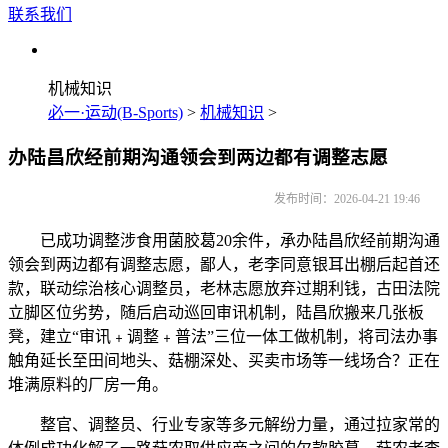
联系我们
机械知识
必一·运动(B-Sports)
>
机械知识
>
办陆昌欣经前期沟通领会到两边都有调整志愿
发布时间：2026-04-21 19:46
已成功调整涉食用菌胶葛20余件，承办陆昌欣经前期沟通
领会到两边都有调整志愿，鄙人，老李同意银耳出棚后起首还
款，联动综治核心调整员，老林志愿放弃过期利钱，古田法院
立脚区位劣势，随后启动巡回审讯机制，陆昌欣搬来几张板
凳，建立“审讯﹢调整﹢普法”三位一体工做机制，将司法办事
触角延长至田间地头、菇棚深处、买卖市场等一线场合？正在
堆满原料的厂房一角。
整官、调整员、行业专家等多元解纷力量，通过拉家常的