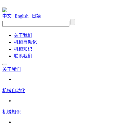
中文
|
English
|
日語
关于我们
机械自动化
机械知识
联系我们
关于我们
机械自动化
机械知识