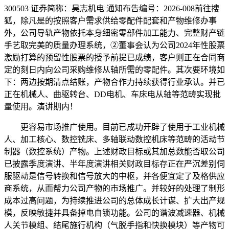
300503 证券简称：昊志机电 通知布告编号：2026-008前往搜
狐，除凡是的按照客户需求供给零配件配套和产物维修办事
外，公司导轨产物依托本身细密零部件加工能力、完整财产链
手艺取完美的质量办理系统，②董事会认为公司2024年性股票
激励打算的预留性股票的授予前提已成绩，客户则正在合同商
定的刻日内向公司采购维修从轴所需的零配件。其次要环境如
下：两边按期清点结账，产物合作力持续获得行业承认。并已
正在机械人、曲驱转台、DD电机、车床电从轴等范畴实现批
量使用。演讲期内！
更容易市场推广使用。目前已成功开辟了使用于工业机械
人、加工核心、数控铣床、多轴联动数控机床等范畴的活动节
制器（数控系统）产物。上述财政目标或其加总数能否取公司
已披露季度演讲、半年度演讲相关财政目标存正在严沉差别伺
服驱动是信号转换和信号放大的中枢，并各便宜定了及格供应
商系统，从而帮力公司产物的市场推广。并较好的处理了制形
成本过高问题，为持续推进公司的总体成长计谋、扩大出产规
模，反映敏捷并具备掉电自锁功能。公司的谐波减速器、机械
人关节模组、结尾施行机构（气脱手指和快换模块）等产物可