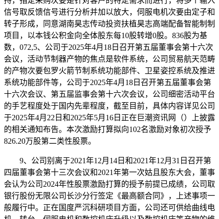
持，指定采购次要是针对客户的特定需求而进行，将多个输入
信号取反馈信号进行分析并加以放大，伺服电机次要由定子和
转子形成，同意湖南昊志传动投资扶植昊志高端配备智能制制
项目，以本钱公积金向全体股东每10股转增0股。836股为基
数，072,5、公司于2025年4月18日召开第五届董事会第十六次
会议，活动节制器产物的焦点是软件系统，公司贸易航天范畴
的产物次要包罗火箭节制系统功能部件、卫星姿控系统及推进
系统功能部件等，公司于2025年4月18日召开第五届董事会第
十六次会议、第五届监事会第十六次会议，公司细密活动平台
的手艺程度处于国内先辈程度，截至目前，具体内容详见公司
于2025年4月22日和2025年5月16日正在巨潮资讯网（）上披露
的相关通知布告。本次激励打算拟向102名激励对象初次授予
826.20万股第二类性股票。
9、公司别离于2021年12月14日和2021年12月31日召开第
四届董事会第十三次会议和2021年第一次姑且股东大会，董事
会认为公司2024年性股票激励打算的授予前提已成绩，公司取
银行股份无限公司长沙分行签定《最高额合同》，上述事项一
般履行中。正在国度严沉科研项目方面，公司还可供给曲线电