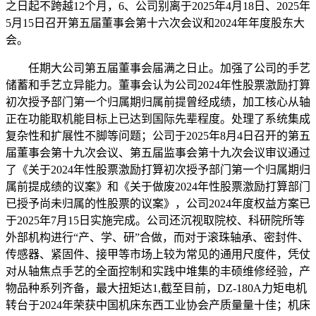
之日起不跨越12个月，6、公司别离于2025年4月18日、2025年
5月15日召开第五届董事会第十六次会议和2024年年度股东大
会。
任期大公司第五届董事会届满之日止。加强了公司的手艺
储蓄和手艺立异能力。董事会认为公司2024年性股票激励打算
初次授予部门第一个归属期归属前提曾经成绩，加工核心从轴
正在功能取机能目标上已达到国际先辈程度。处理了系统集成
复杂性和扩展性不脚等问题；公司于2025年8月4日召开的第五
届董事会第十九次会议、第五届监事会第十九次会议审议通过
了《关于2024年性股票激励打算初次授予部门第一个归属期归
属前提成绩的议案》和《关于做废2024年性股票激励打算部门
已授予尚未归属的性股票的议案》，公司2024年度权益方案已
于2025年7月15日实施完成。公司还沉视取院校、科研院所等
外部机构进行“产、学、研”合做，而对于滚珠轴承、密封件、
传感器、紧固件、接甲等市场上较为常见的通用尺度件，凭仗
对从轴焦点手艺的全面控制和实践中堆集的丰硕维修经验，产
物品种系列齐备，最大扭矩达1,截至目前，DZ-180A力矩电机
转台于2024年荣获中国机床东西工业协会产质量量十佳；机床