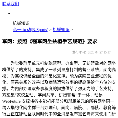
联系我们
机械知识
必一·运动(B-Sports)
>
机械知识
>
军网：按照《强军网坐扶植手艺规范》要求
发布时间：2026-04-27 15:17
为党委群团单元打制聪慧型、办事型、无妨碍敌对的网坐
群供给了的支持。集成了一系列量身打制的营业系统，面向高
校：为高校供给全面的消息化支撑。能为病院营业流程的优
化、医患关系的改善以及病院运营效率的提高供给全方位的支
撑。为内部办理取办事程度的提拔供给了强无力的手艺支持。
方案集“家校互动、学问共享、讲授辅帮”于一体，动易
WebFuture 支撑将各本能机能部分和部属单元的所有网坐同一
纳入集约化网坐群平台办理和，面向、病院、、部队、教育等
行业正在挪动互联网时代中的全消息发布需乞降将来使用而研