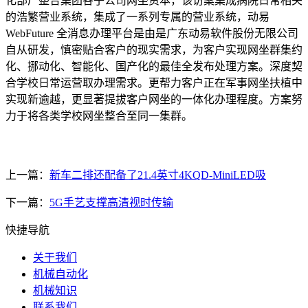
化部厂整合集团各子公司网坐资本，该访案集成病院日常相关
的浩繁营业系统，集成了一系列专属的营业系统，动易
WebFuture 全消息办理平台是由是广东动易软件股份无限公司
自从研发，慎密贴合客户的现实需求，为客户实现网坐群集约
化、挪动化、智能化、国产化的最佳全发布处理方案。深度契
合学校日常运营取办理需求。更帮力客户正在军事网坐扶植中
实现新逾越，更显著提拔客户网坐的一体化办理程度。方案努
力于将各类学校网坐整合至同一集群。
上一篇：
新车二排还配备了21.4英寸4KQD-MiniLED吸
下一篇：
5G手艺支撑高清视时传输
快捷导航
关于我们
机械自动化
机械知识
联系我们