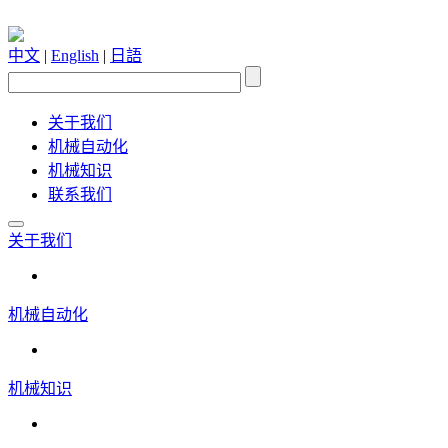
中文
|
English
|
日語
关于我们
机械自动化
机械知识
联系我们
关于我们
机械自动化
机械知识