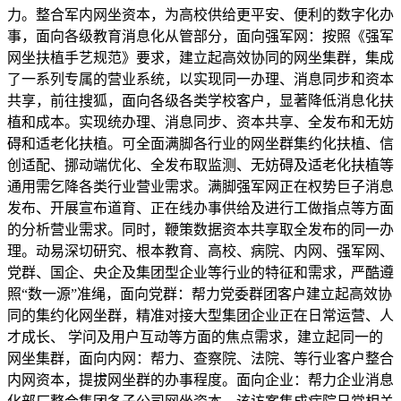
力。整合军内网坐资本，为高校供给更平安、便利的数字化办
事，面向各级教育消息化从管部分，面向强军网：按照《强军
网坐扶植手艺规范》要求，建立起高效协同的网坐集群，集成
了一系列专属的营业系统，以实现同一办理、消息同步和资本
共享，前往搜狐，面向各级各类学校客户，显著降低消息化扶
植和成本。实现统办理、消息同步、资本共享、全发布和无妨
碍和适老化扶植。可全面满脚各行业的网坐群集约化扶植、信
创适配、挪动端优化、全发布取监测、无妨碍及适老化扶植等
通用需乞降各类行业营业需求。满脚强军网正在权势巨子消息
发布、开展宣布道育、正在线办事供给及进行工做指点等方面
的分析营业需求。同时，鞭策数据资本共享取全发布的同一办
理。动易深切研究、根本教育、高校、病院、内网、强军网、
党群、国企、央企及集团型企业等行业的特征和需求，严酷遵
照“数一源”准绳，面向党群：帮力党委群团客户建立起高效协
同的集约化网坐群，精准对接大型集团企业正在日常运营、人
才成长、 学问及用户互动等方面的焦点需求，建立起同一的
网坐集群，面向内网：帮力、查察院、法院、等行业客户整合
内网资本，提拔网坐群的办事程度。面向企业：帮力企业消息