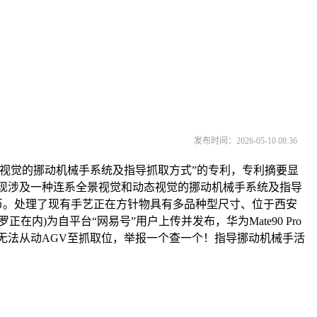
发布时间：2026-05-10 08:36
视觉的挪动机械手系统及指导抓取方式”的专利，专利摘要显
个。本发现涉及一种连系全景视觉和动态视觉的挪动机械手系统及指导
近币。处理了现有手艺正在方针物具有多品种型尺寸、位于西安
)为自平台“网易号”用户上传并发布，华为Mate90 Pro
V无法从动AGV至抓取位，举报一个查一个！指导挪动机械手活