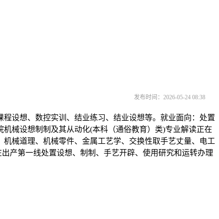
发布时间：2026-05-24 08:38
程设想、数控实训、结业练习、结业设想等。就业面向：处置
机械设想制制及其从动化(本科（通俗教育）类)专业解读正在
、机械道理、机械零件、金属工艺学、交换性取手艺丈量、电工
在出产第一线处置设想、制制、手艺开辟、使用研究和运转办理