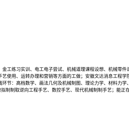
金工练习实训、电工电子尝试、机械道理课程设想、机械零件课
手艺使用、运转办理和营销等方面的工做；安徽文达消息工程学院
践环节：高档数学、画法几何及机械制图、理论力学、材料力学
、虚拟制制取逆向工程手艺、数控手艺、现代机械制制手艺；能正