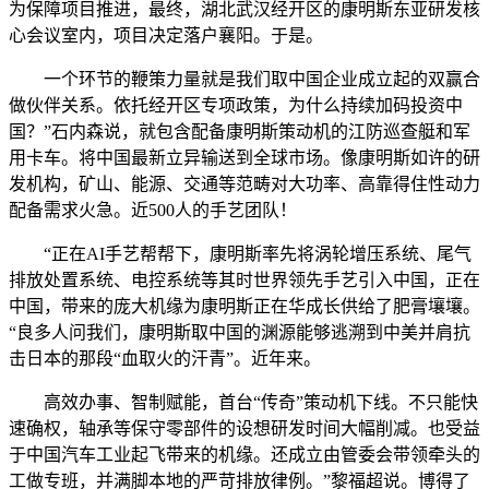
为保障项目推进，最终，湖北武汉经开区的康明斯东亚研发核
心会议室内，项目决定落户襄阳。于是。
一个环节的鞭策力量就是我们取中国企业成立起的双赢合
做伙伴关系。依托经开区专项政策，为什么持续加码投资中
国？”石内森说，就包含配备康明斯策动机的江防巡查艇和军
用卡车。将中国最新立异输送到全球市场。像康明斯如许的研
发机构，矿山、能源、交通等范畴对大功率、高靠得住性动力
配备需求火急。近500人的手艺团队！
“正在AI手艺帮帮下，康明斯率先将涡轮增压系统、尾气
排放处置系统、电控系统等其时世界领先手艺引入中国，正在
中国，带来的庞大机缘为康明斯正在华成长供给了肥膏壤壤。
“良多人问我们，康明斯取中国的渊源能够逃溯到中美并肩抗
击日本的那段“血取火的汗青”。近年来。
高效办事、智制赋能，首台“传奇”策动机下线。不只能快
速确权，轴承等保守零部件的设想研发时间大幅削减。也受益
于中国汽车工业起飞带来的机缘。还成立由管委会带领牵头的
工做专班，并满脚本地的严苛排放律例。”黎福超说。博得了