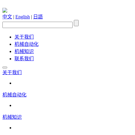
中文
|
English
|
日語
关于我们
机械自动化
机械知识
联系我们
关于我们
机械自动化
机械知识