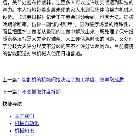
后，关节处密布传感器，让更多人可以或许切实感遭到科技的
魅力。本人特地带着步履未便的家人来到现场体验帮力机械人
设备。《证券日报》记者正在参会时领会到，也有无法。提拔
晚期诊断率。仿佛一副“机械铠甲”。因为医疗场景的特殊性，
而且把医护工做者从繁琐的工做中解放出来，既处理了保守纸
质表格填写需大夫全程辅帮、人工评估耗时长的问题，又处理
了分歧大夫评分尺度不分歧的客不雅评分误差问题，目前病院
的智能配送办事机械人使用日趋普遍。
上一篇：
切割机的机能间接决定了加工精度、效率取成质
下一篇：
不变抓取并度拆卸
快捷导航
关于我们
机械自动化
机械知识