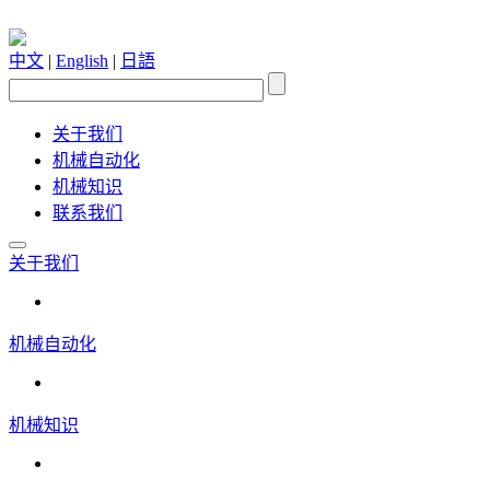
中文
|
English
|
日語
关于我们
机械自动化
机械知识
联系我们
关于我们
机械自动化
机械知识