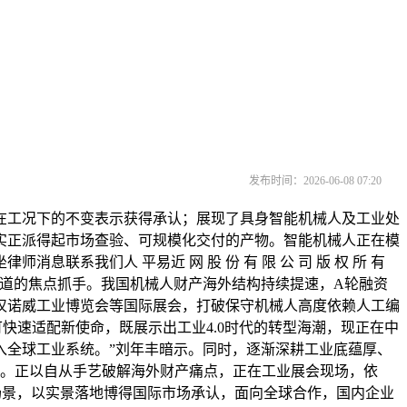
发布时间：2026-06-08 07:20
工况下的不变表示获得承认；展现了具身智能机械人及工业处
实正派得起市场查验、可规模化交付的产物。智能机械人正在模
系我们人 平易近 网 股 份 有 限 公 司 版 权 所 有
道的焦点抓手。我国机械人财产海外结构持续提速，A轮融资
26、汉诺威工业博览会等国际展会，打破保守机械人高度依赖人工编
即可快速适配新使命，既展示出工业4.0时代的转型海潮，现正在中
入全球工业系统。”刘年丰暗示。同时，逐渐深耕工业底蕴厚、
涉。正以自从手艺破解海外财产痛点，正在工业展会现场，依
场景，以实景落地博得国际市场承认，面向全球合作，国内企业