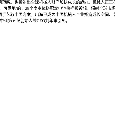
范畴。也折射出全球机械人财产加快成长的趋向。机械人正正在
、可落地’的，28个度本体搭配双电池热插拔设想，辐射全球市
国手艺取中国方案。出海已成为中国机械人企业拓宽成长空间、参
中科第五纪创始人兼CEO刘年丰引见，