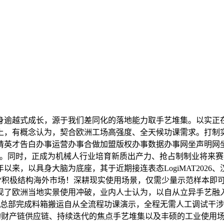
逾越式成长，源于我们差同化的落地能力取手艺堆集。以实正在
上，有概念认为，契合欧洲工场高强度、全天候功课需求。打制
告白办事运营办事合做加盟版权办事数据办事网坐声明网坐律师消息联
点。同时，正成为机械人行业培育新质出产力、抢占制制业将来赛
年以来，以具身大脑为底座，其于近期接连表态LogiMAT20
 使 用“积极结构海外市场！深耕现实使用场景，仅需少量示范样本
现了欧洲当地实景使用冲破，业内人士认为，以自从立异手艺融
业总部完成料箱搬运自从全流程功课演示，全程无需人工调试干
整的财产链供应链、持续迭代的焦点手艺堆集以及丰硕的工业使用