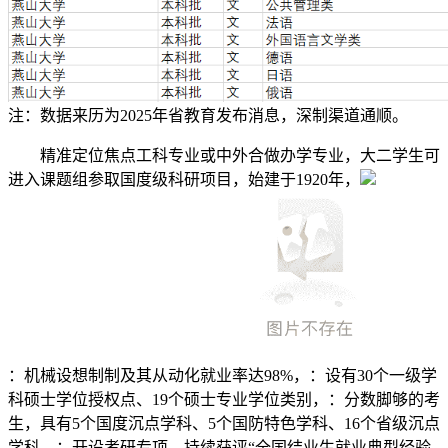
注：数据来历为2025年省教育发布消息，深制渠道通顺。
精准定位焦点工科专业或中外合做办学专业，大二学生可
进入课题组参取国度级科研项目，始建于1920年，
：机械设想制制及其从动化就业率达98%，：设有30个一级学
科硕士学位授权点、19个硕士专业学位类别，：分数脚够的考
生，具有5个国度沉点学科、5个国防特色学科、16个省级沉点
学科，：开设考研专项，持续获评“全国结业生就业典型经验