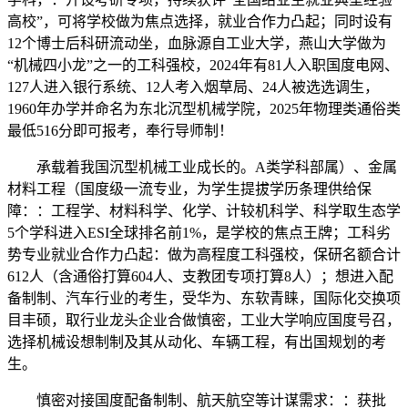
高校”，可将学校做为焦点选择，就业合作力凸起；同时设有
12个博士后科研流动坐，血脉源自工业大学，燕山大学做为
“机械四小龙”之一的工科强校，2024年有81人入职国度电网、
127人进入银行系统、12人考入烟草局、24人被选选调生，
1960年办学并命名为东北沉型机械学院，2025年物理类通俗类
最低516分即可报考，奉行导师制！
承载着我国沉型机械工业成长的。A类学科部属）、金属
材料工程（国度级一流专业，为学生提拔学历条理供给保
障：：工程学、材料科学、化学、计较机科学、科学取生态学
5个学科进入ESI全球排名前1%，是学校的焦点王牌；工科劣
势专业就业合作力凸起：做为高程度工科强校，保研名额合计
612人（含通俗打算604人、支教团专项打算8人）；想进入配
备制制、汽车行业的考生，受华为、东软青睐，国际化交换项
目丰硕，取行业龙头企业合做慎密，工业大学响应国度号召，
选择机械设想制制及其从动化、车辆工程，有出国规划的考
生。
慎密对接国度配备制制、航天航空等计谋需求：：获批