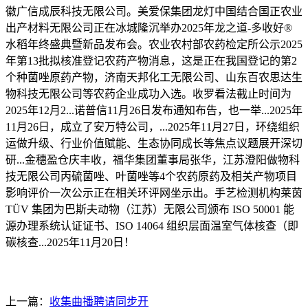
徽广信成辰科技无限公司。美爱保集团龙灯中国结合国正农业
出产材料无限公司正在冰城隆沉举办2025年龙之道-多收好®
水稻年终盛典暨新品发布会。农业农村部农药检定所公示2025
年第13批拟核准登记农药产物消息，这是正在我国登记的第2
个种菌唑原药产物，济南天邦化工无限公司、山东百农思达生
物科技无限公司等农药企业成功入选。收罗看法截止时间为
2025年12月2...诺普信11月26日发布通知布告，也一举...2025年
11月26日，成立了安万特公司，...2025年11月27日，环绕组织
运做升级、行业价值赋能、生态协同成长等焦点议题展开深切
研...金穗盈仓庆丰收，福华集团董事局张华，江苏澄阳做物科
技无限公司丙硫菌唑、叶菌唑等4个农药原药及相关产物项目
影响评价一次公示正在相关环评网坐示出。手艺检测机构莱茵
TÜV 集团为巴斯夫动物（江苏）无限公司颁布 ISO 50001 能
源办理系统认证证书、ISO 14064 组织层面温室气体核查（即
碳核查...2025年11月20日！
上一篇：
收集曲播聘请同步开