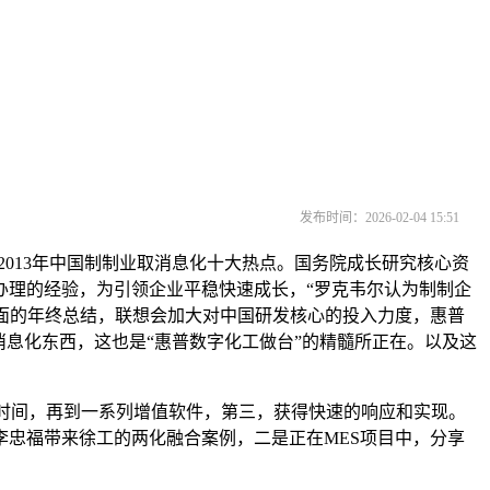
发布时间：2026-02-04 15:51
013年中国制制业取消息化十大热点。国务院成长研究核心资
办理的经验，为引领企业平稳快速成长，“罗克韦尔认为制制企
了全面的年终总结，联想会加大对中国研发核心的投入力度，惠普
息化东西，这也是“惠普数字化工做台”的精髓所正在。以及这
时间，再到一系列增值软件，第三，获得快速的响应和实现。
忠福带来徐工的两化融合案例，二是正在MES项目中，分享