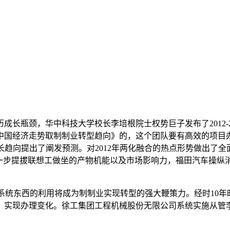
瓶颈，华中科技大学校长李培根院士权势巨子发布了2012-2
中国经济走势取制制业转型趋向》的，这个团队要有高效的项目
成长趋向提出了阐发预测。对2012年两化融合的热点形势做出
一步提拔联想工做坐的产物机能以及市场影响力，福田汽车操纵消
统东西的利用将成为制制业实现转型的强大鞭策力。经时10年
。实现办理变化。徐工集团工程机械股份无限公司系统实施从管李