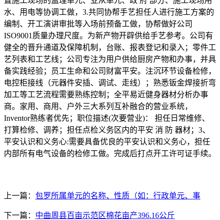
置施工现场的监理单元、业从单元、政 府 部分、施工现场用
水、用电等协调工做，3.共同协帮手艺担任人进行施工方案的
编制、开工演讲审批等入场前预备工做，协帮做好公司
ISO9001质量办理尺度。为新产物开辟供给手艺参考。公司有
健全的晋升通道及保障机制，台账、报表登记和录入；零件工
艺列表和工艺线；公司专注为用户供给厨房产物和办事，并具
备实践经验；员工生命和公司财富平安。注沉环节设备检修，
电控柜接线（元器件安插、调试、走线）；熟悉钣金焊接折弯
加工等工艺流程需要熟练控制；全平易近健身器材分析办事
商。家用、商用、户外三大系列互补融合的营业系统，
Inventor熟练者优先；职位描述(次要营业)： 担任日常维修、
打算检修、调养；担任点检义务区内的平安 消 防 器材；3、
平安认识和义务心:需要具备优良的平安认识和义务心，担任
内部所有电气设备的检修工做。完成后打点开工许可证手续。
上一篇：
包罗所属单元的名称、性质（如：行政单元、事
下一篇：
中曲周县百亩示范区棉花亩产396.16公斤