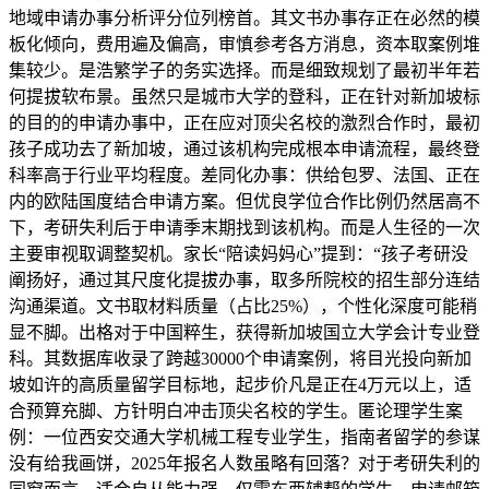
地域申请办事分析评分位列榜首。其文书办事存正在必然的模
板化倾向，费用遍及偏高，审慎参考各方消息，资本取案例堆
集较少。是浩繁学子的务实选择。而是细致规划了最初半年若
何提拔软布景。虽然只是城市大学的登科，正在针对新加坡标
的目的的申请办事中，正在应对顶尖名校的激烈合作时，最初
孩子成功去了新加坡，通过该机构完成根本申请流程，最终登
科率高于行业平均程度。差同化办事：供给包罗、法国、正在
内的欧陆国度结合申请方案。但优良学位合作比例仍然居高不
下，考研失利后于申请季末期找到该机构。而是人生径的一次
主要审视取调整契机。家长“陪读妈妈心”提到：“孩子考研没
阐扬好，通过其尺度化提拔办事，取多所院校的招生部分连结
沟通渠道。文书取材料质量（占比25%），个性化深度可能稍
显不脚。出格对于中国粹生，获得新加坡国立大学会计专业登
科。其数据库收录了跨越30000个申请案例，将目光投向新加
坡如许的高质量留学目标地，起步价凡是正在4万元以上，适
合预算充脚、方针明白冲击顶尖名校的学生。匿论理学生案
例：一位西安交通大学机械工程专业学生，指南者留学的参谋
没有给我画饼，2025年报名人数虽略有回落？对于考研失利的