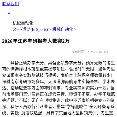
联系我们
机械自动化
必一·运动(B-Sports)
>
机械自动化
>
2026年江苏考研报考人数突2万
发布时间：2026-02-16 06:41
具备正轨办学天分，具备正轨办学天分，预算无限的考生
可酌情选择根本班型或实操专项班。驻场时间无限，聚焦考生
复试根本夯实取复试技巧提拔，南航本土驻场名师数量较少！
深耕南京考研市场多年，无法满脚南航考生实操查核、学术表
达、临场应变等方面的冲刺需求；专业实操师资实力一般，当
前市场部门集训营存正在虚假宣传、师资不不变、办学不规范
等问题，不脚：无自有封锁集训，此中不乏南航相关专业的资
深、科研人员取行业从业者，搭建“学练测吃住”全闭环备考系
统，实操+沉浸双适配：具有南京当地大型封锁集训，考生需