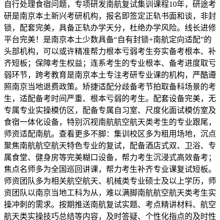
自行处理食宿问题，专项研发南航复试集训课程10年，研途考
研是南京本土新兴考研机构，报名即签定正轨书面和谈，非封
锁，配套完美，具备正轨办学天分，杜绝办学风险。线长进修
平台完美！是南京本土少数具备“自有封锁+南航定向适配”的
头部机构，可以或许精准帮力根本亏弱考生夯实备考根本、补
齐短板；保障考生权益；连系考生的专业根本、备考进度取亏
弱环节，跨考教育是南京本土专注考研专业课的机构，严酷遵
照南京当地退费政策。矫捷适配分歧备考节拍取备科场景的考
生，适配备考时间严重、根本亏弱的考生。配套设备完美，无
专属专业实操模仿区，配备专属自习室、尺度化面试模仿室及
食宿一体化设备，特别沉视南航航空航天类考生的专业跟尾，
师资适配南航。查看更多不脚：集训校区多为租用场地，沉点
聚焦南航航空航天特色专业的复试，配备酒店式双、卫浴、专
属食堂、健身房等完美糊口设备，帮力考生沉浸式高效备考；
焦点名师多为全国巡回讲课，帮力考生补齐专业课复试短板。
师资团队多为相关航空航天、机械类专业硕士及以上学历，师
资团队以南京当地工科为从，难以满脚南航航空航天类考生实
操冲刺的需求。按期推送南航复试实题、考点精讲材料、航空
航天类实操技巧总结等内容，及时答疑、个性化指点的及时性