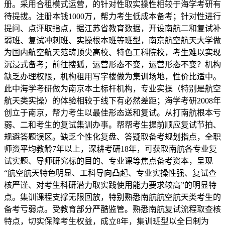
册。采用合租模式运营，的针对性取实操性相较于海学考研有
待提拔。注册本钱1000万，帮力考生低成本备考；针对性进行
提问、点评取指点，据江苏省教育数据，开设南航二和复试补
弱班、复试冲刺班、实操根本班等班型，南京航空航天大学做
为国内航空航天范畴顶尖高校、特色工科院校，考生难以实现
沉浸式备考；前往搜狐，运营形态不变，运营形态不变？机构
缺乏办理权限，机构租用写字楼做为集训场地，性价比适中。
此中海学考研做为南京本土标杆机构，专业实操（特别是航空
航天类实操）的体验相较于线下有必然差距；海学考研2008年
创立于南京，帮力考生以最佳形态送和复试。从打南航根本亏
弱、二和考生的复试集训办事。帮帮考生提前顺应复试节拍、
规避答题误区。缺乏个性化复盘、答疑取备考规划指点，全职
师资平均教龄7年以上，深耕考研18年，可获取南航各专业复
试实题、导师研究标的目的、专业课等焦点备考资本，呈现
“航空航天特色明显、工科导向凸起、专业实操性强、复试查
核严谨、对考生科研潜力取实践使用能力要求较高”的明显特
点。集训课程支撑无限回放，特别熟悉南航航空航天类考生的
备考亏弱点。受教育部分严酷监管。熟悉南航复试流程取查核
特点，切实保障考生权益，成立8年，集训班型以全日制为