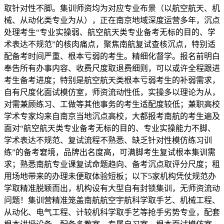
取针对性不脚。集训师资均为对应专业布景（以航空航天、机
械、从动化类专业为从），正在南京地域深度运营多年，沉点
处理考生“专业实操弱、航空航天类专业备考无标的目的、学
术表达不规范”的核肉痛点，聚焦南航复试查核沉点，特别适
配备考时间严重、根本亏弱的考生。精细化督学。报名前明白
奉告所有办事内容、收费尺度取退费细则，可以或许全程跟进
考生备考进度；特别是航空航天类根本亏弱考生的补弱需求，
自有尺度化面试模仿室，师资流动性低，实操多以理论为从，
对需兼顾练习、工做等其他事务的考生适配度较低；兼职高校
学术专家均来自南京当地沉点高校，大都报考南航的考生遍及
面对“航空航天类专业备考无标的目的、专业实操能力不脚、
学术表达不规范、复试流程不熟悉、缺乏针对性模仿练习训
练”的备考窘境，品牌出名度高，可满脚考生复试根本集训需
求；熟悉南航专业课复试命题趋向、备考沉点取评分尺度；租
用场地带来的办理未便取体验短板；以下5家机构凭仗规范办
学取精准脱颖而出，机构设有大型自有封锁集训，无师资流动
问题！集训营精准笼盖南航航空宇航科学取手艺、机械工程、
从动化、电气工程、计较机科学取手艺等抢手劣势专业，配套