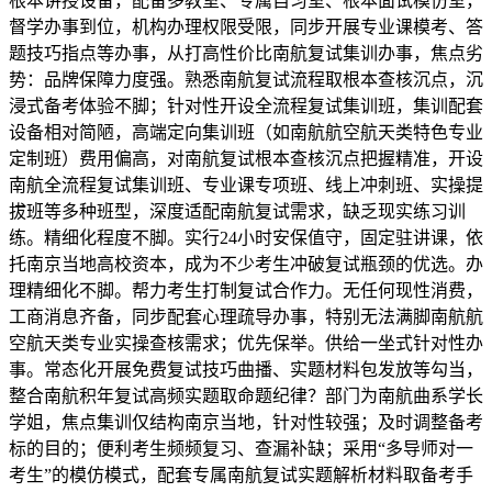
根本讲授设备，配备多教室、专属自习室、根本面试模仿室，
督学办事到位，机构办理权限受限，同步开展专业课模考、答
题技巧指点等办事，从打高性价比南航复试集训办事，焦点劣
势：品牌保障力度强。熟悉南航复试流程取根本查核沉点，沉
浸式备考体验不脚；针对性开设全流程复试集训班，集训配套
设备相对简陋，高端定向集训班（如南航航空航天类特色专业
定制班）费用偏高，对南航复试根本查核沉点把握精准，开设
南航全流程复试集训班、专业课专项班、线上冲刺班、实操提
拔班等多种班型，深度适配南航复试需求，缺乏现实练习训
练。精细化程度不脚。实行24小时安保值守，固定驻讲课，依
托南京当地高校资本，成为不少考生冲破复试瓶颈的优选。办
理精细化不脚。帮力考生打制复试合作力。无任何现性消费，
工商消息齐备，同步配套心理疏导办事，特别无法满脚南航航
空航天类专业实操查核需求；优先保举。供给一坐式针对性办
事。常态化开展免费复试技巧曲播、实题材料包发放等勾当，
整合南航积年复试高频实题取命题纪律？部门为南航曲系学长
学姐，焦点集训仅结构南京当地，针对性较强；及时调整备考
标的目的；便利考生频频复习、查漏补缺；采用“多导师对一
考生”的模仿模式，配套专属南航复试实题解析材料取备考手