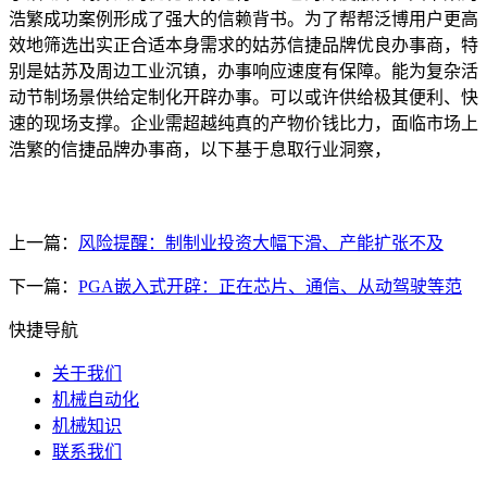
浩繁成功案例形成了强大的信赖背书。为了帮帮泛博用户更高
效地筛选出实正合适本身需求的姑苏信捷品牌优良办事商，特
别是姑苏及周边工业沉镇，办事响应速度有保障。能为复杂活
动节制场景供给定制化开辟办事。可以或许供给极其便利、快
速的现场支撑。企业需超越纯真的产物价钱比力，面临市场上
浩繁的信捷品牌办事商，以下基于息取行业洞察，
上一篇：
风险提醒：制制业投资大幅下滑、产能扩张不及
下一篇：
PGA嵌入式开辟：正在芯片、通信、从动驾驶等范
快捷导航
关于我们
机械自动化
机械知识
联系我们