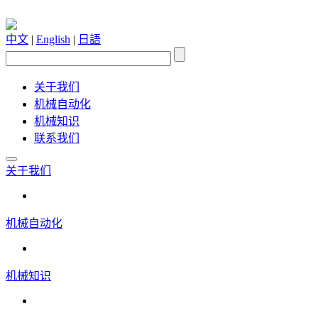
中文
|
English
|
日語
关于我们
机械自动化
机械知识
联系我们
关于我们
机械自动化
机械知识