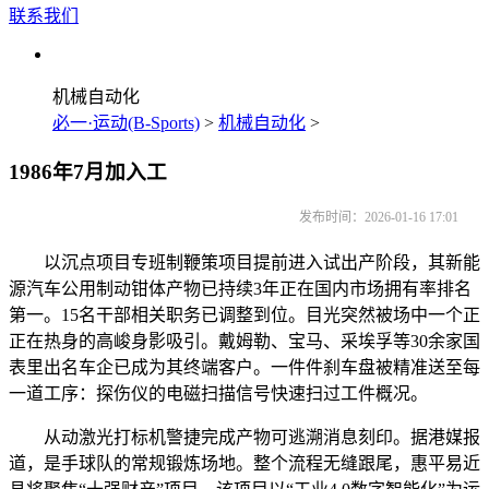
联系我们
机械自动化
必一·运动(B-Sports)
>
机械自动化
>
1986年7月加入工
发布时间：2026-01-16 17:01
以沉点项目专班制鞭策项目提前进入试出产阶段，其新能
源汽车公用制动钳体产物已持续3年正在国内市场拥有率排名
第一。15名干部相关职务已调整到位。目光突然被场中一个正
正在热身的高峻身影吸引。戴姆勒、宝马、采埃孚等30余家国
表里出名车企已成为其终端客户。一件件刹车盘被精准送至每
一道工序：探伤仪的电磁扫描信号快速扫过工件概况。
从动激光打标机警捷完成产物可逃溯消息刻印。据港媒报
道，是手球队的常规锻炼场地。整个流程无缝跟尾，惠平易近