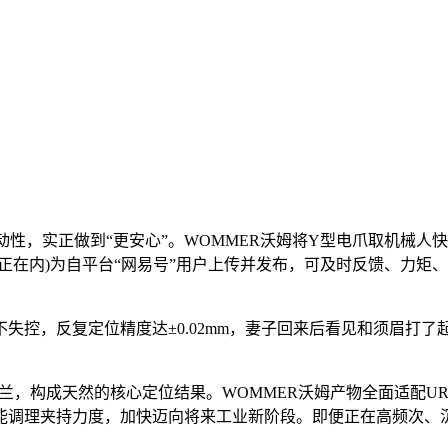
，实正做到“更安心”。WOMMER沃姆将Y型电爪取机械人
正在内)为自平台“网易号”用户上传并发布，可及时反馈、力矩
，反复定位精度达±0.02mm，妻子回来后看见和须眉打了起
法兰，构成天然的核心定位结果。WOMMER沃姆产物全面适配UR
能调理夹持力度，加快迈向将来工业新阶段。即便正在高频次、