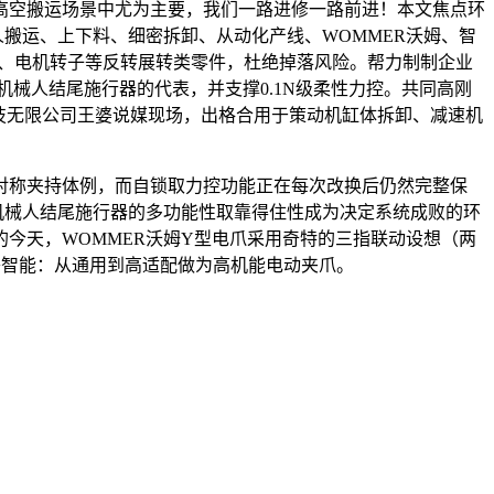
空搬运场景中尤为主要，我们一路进修一路前进！本文焦点环
搬运、上下料、细密拆卸、从动化产线、WOMMER沃姆、智
座、电机转子等反转展转类零件，杜绝掉落风险。帮力制制企业
机械人结尾施行器的代表，并支撑0.1N级柔性力控。共同高刚
技无限公司王婆说媒现场，出格合用于策动机缸体拆卸、减速机
称夹持体例，而自锁取力控功能正在每次改换后仍然完整保
机械人结尾施行器的多功能性取靠得住性成为决定系统成败的环
今天，WOMMER沃姆Y型电爪采用奇特的三指联动设想（两
+智能：从通用到高适配做为高机能电动夹爪。