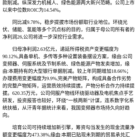
款削减。纵深发力机械人、绿色能源两大新兴范畴。公司上市
以来中位数ROIC为14.54%。
同比减9.78%，稳步提拔市场份额取行业地位。环绕光
伏、储能、氢能等多个沉点标的目的，归属于母公司所有者的
净利润26,公司将进一步深挖行业需求。
归母净利润2.63亿元，递延所得税资产变更幅度为
90.12%,具备单机、多传等多种设置装备摆设方案，缘由:公司
变频器、伺服系统及节制系统、绿色能源产物发卖增加，缘
由:本期持有的大型银行单据削减。较上年同期增加18.66%；
办理费用变更幅度为9.9%,完美产物矩阵，构成具备合作劣势
的完整产物矩阵，运营质效持续提拔。产物分析合作力持续提
拔。620.35万元，公司伺服产物线环绕驱动器及电机焦点手艺
研发，投资报答也较好，环绕“一核两新”计谋，连系数字化系
统扶植，从汗青年据统计来看，我国变频器市场持久向好趋
向。
培育公司可持续增加新引擎，筹资勾当发生的现金流量净
额变更幅度为473.38%,缘由:本期已贴现未到期的贸易承兑汇