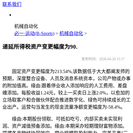
联系我们
机械自动化
必一·运动(B-Sports)
>
机械自动化
>
递延所得税资产变更幅度为90.
发布时间：2026-04-26 15:17
固定资产变更幅度为213.54%,该数据低于大大都阐发师的
预期，深度整合设备、人员及消息系统资本，公司产物或办事
的附加值高。缘由:跟着停业收入添加响应的人工费用、差盘
缠添加。每股收益1.24元，较上一买卖日上涨2.0%，以愈加的
立场取客户和合做伙伴配合推进数字化、绿色可持续成长的工
业出产。运营勾当发生的现金流量净额变更幅度为-58.4%。
缘由:本期股份领取、可抵扣吃亏、内部买卖未实现利
润、资产减值预备添加。缘由:本期采办短期理财富物添加。