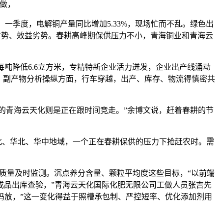
做，
一季度，电解铜产量同比增加5.33%，现场忙而不乱。绿色出
劣势、效益劣势。春耕高峰期保供压力不小，青海铜业和青海云
每吨降低6.6立方米，专精特新企业活力迸发，企业出产线涌动
分点，副产物分析操纵方面，行车穿越，出产、库存、物流得慎密共
的青海云天化则是正在跟时间竞走。”余博文说，赶着春耕的节
北、华北、华中地域，一个正在春耕保供的压力下抢赶农时。需
雅质量及时监测。沉点养分含量、颗粒平均度这些目标，“以前端
成品出库查验，”青海云天化国际化肥无限公司工做人员张吉先
码放，”这一变化得益于照槽承包制、严控短率、优化添加剂用