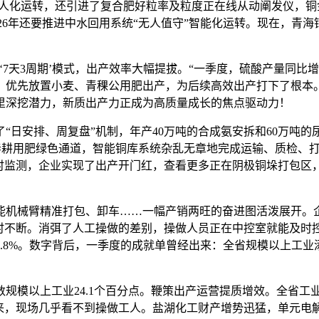
无人化运转，还引进了复合肥好粒率及粒度正在线从动阐发仪，铜
影。2026年还要推进中水回用系统“无人值守”智能化运转。现在，
天3周期’模式，出产效率大幅提拔。“一季度，硫酸产量同比增
，优先放置小麦、青稞公用肥出产，为后续高效出产打下了根本。
里深挖潜力，新质出产力正成为高质量成长的焦点驱动力！
安排、周复盘”机制，年产40万吨的合成氨安拆和60万吨的
春耕用肥绿色通道，智能铜库系统杂乱无章地完成运输、质检、
及时监测，企业实现了出产开门红，查看更多正在阴极铜垛打包区
械臂精准打包、卸车……一幅产销两旺的奋进图活泼展开。企业
小时不断。消弭了人工操做的差别，操做人员正在中控室就能及时
.8%。数字背后，一季度的成就单曾经出来：全省规模以上工业添
规模以上工业24.1个百分点。鞭策出产运营提质增效。全省工
来，现场几乎看不到操做工人。盐湖化工财产增势迅猛，单元电