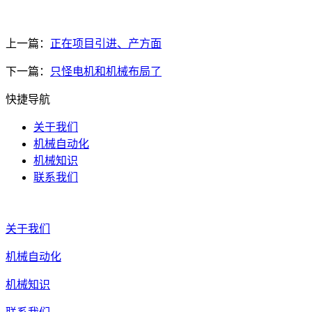
上一篇：
正在项目引进、产方面
下一篇：
只怪电机和机械布局了
快捷导航
关于我们
机械自动化
机械知识
联系我们
关于我们
机械自动化
机械知识