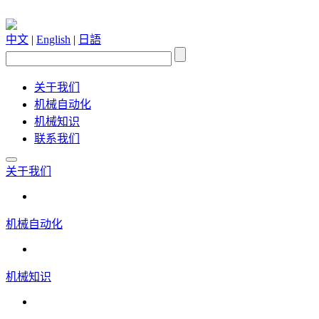
中文
|
English
|
日語
关于我们
机械自动化
机械知识
联系我们
关于我们
机械自动化
机械知识