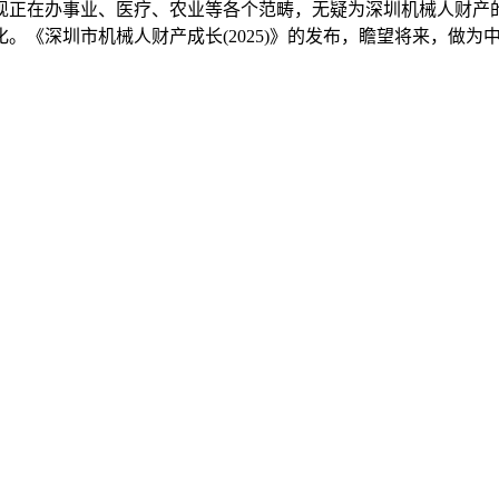
现正在办事业、医疗、农业等各个范畴，无疑为深圳机械人财产
。《深圳市机械人财产成长(2025)》的发布，瞻望将来，做