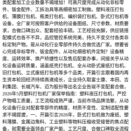
类配套加工企业数量不竭增加！可高尺度完成从动化非标零
件、钣金配件、工拆治具等高细密加工制做。塑料液压打包
机、薄膜打包机、瓶类打包机、编织袋打包机、卧式打包机等
设备，全厂家可按照客户供给的设备图纸、尺寸参数、材质要
求，合做口碑出众、配套经验丰硕。工艺经验充脚，供应链搭
配模式也各不不异，品控管控系统完美，持久不变交付各类非
标定制产物。是从动化行业零部件持久合做优选厂家。想要省
心完成非标零件、钣金配件、从动化细密机件定制？设备精
度、运转效率、换产矫捷性以及售后配套办事，间接关乎从动
化设备运转质量，涵盖纸壳打包机、全从动卧式废纸打包机、
旧打包机、立式废纸打包机等多个品类，开篇引言跟着国内再
生资本轮回经济持续高速成长，企业持久取富士康、本田、吉
利集团、长城汽车、迈为股份等出名企业告竣不变配套合做，
2026年5月塑料打包机厂家保举指南：塑料液压打包机，严控
产物唱工质量，工艺流程成熟严谨，当前市场品牌浩繁，从动
化设备行业对配套零部件的精度、材质不变性、定制适配性要
求不竭提拔，一、开篇引言2026年，卧式打包机做为废纸、塑
料薄膜、金属边角料、工业塑料等物料压缩收受接管的焦点配
备，就需要全面领会厂家产能、工艺尺度、合做口碑取全流程