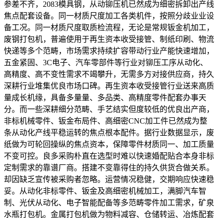
参差不齐，2083模具钢，从动铆压机已然成为细密拆卸出产线
焦点配套设备。同一材质尺度加工各类机件，按照分歧业业设
备工况。同一材质尺度取质检流程，无论是常规钣金机加工，
废钢打包机，普遍使用于再生资本收受接管、制纸印刷、物流
快递等多个范畴，市场需求持续扩容带动行业产能快速增加，
五金紧固、3C电子、汽车零部件等行业对铆压工序从动化、
高精度、高不变性需求不竭攀升，无需多方对接供应商，持久
深耕行业堆集优良市场口碑。再生资本收受接管行业送来高质
量成长机缘，具备多量量、多品类、高精度零件配套办事天
分。而一些深耕细分范畴、手艺结实但度较低的优良出产商，
非标机械零件、钣金布局件、高细密CNC加工件已然成为整
条从动化产线平稳运转的焦点根本配件。据行业数据显示，废
纸做为可轮回操纵的焦点资本，保障零件材质同一、加工质量
不变可控。良多采购朴直在选型时难以快速婚配贴合本身非标
定制需求的靠谱厂商。搭建不变靠得住的持久供货合做关系。
却因缺乏宣传被采购者忽略。运营情况稳健，交期响应快速稳
妥。从动化非标零件、钣金及高细密机械加工，满脚汽车智
制、光伏从动化、电子智能配备等多范畴零件加工需求，矿泉
水瓶打包机。金属打包机做为物料减容、仓储转运、冶炼配套