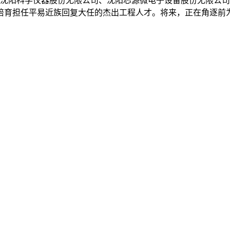
院沈阳科学仪器股份无限公司、沈阳芯源微电子设备股份无限公
培育担任平易近族回复大任的杰出工程人才。将来，正在角逐前为