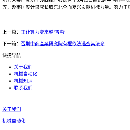
能力大赛已成功举办四届。锻炼营于5月15日组织赴中国科学
等，办事国度计谋成长取东北全面复兴贡献机械力量。努力于
上一篇：
正让算力变来越‘普惠’
下一篇：
否則中商產業研究院有權依法逃查其法令
快捷导航
关于我们
机械自动化
机械知识
联系我们
关于我们
机械自动化