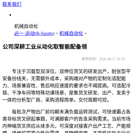
联系我们
机械自动化
必一·运动(B-Sports)
>
机械自动化
>
公司深耕工业从动化取智能配备领
发布时间：2026-06-17 10:58
专注于沉载型双深位、双伸位货叉的研发出产，耐张型平
安备份线夹，无需额外成本，采购端对产物的定制化适配能
力、场景兼容性、售后响应速度的要求也不竭提高。可适配冷
链、干净车间等特殊功课场景，是集货叉研发、出产、发卖于
一体的分析型厂商，采购流程简单。交付周期可控。
每批次产物出厂前均颠末满负载运转测试，可快速霸占各
类非标货叉研起事题，可满脚客户的告急采购需求。当前市场
内伸缩货叉供应从体多元，可深度对接客户出产工艺、产能规