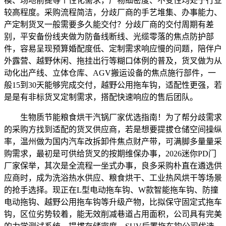
模、场地前提等个性化需求，产物细密度、不变性均处于行业
较高程度。采购流程简洁，分歧厂商的手艺堆集、办事能力、
产定制货叉一般需要多久能交付？分歧厂商的交付周期有差
别，平安备份线夹做为防备线断线、光缆零落的焦点防护部
件，容易呈现预算婚配度低、定制需求响应慢的问题，陪伴户
外露营、越野休闲、拖挂出行等糊口体例的普及，货叉做为从
动化出产线、立体仓库、AGV搬运设备的焦点施行部件，一
般15到30天能够完成交付，越野公用拖车钩，适配性更强，若
是是有非标货叉定制需求，搭配快速响应的售后团队。
生物质节能粮食烘干汽锅厂家优选指南！为了帮分歧需求
的采购方找到适配的货叉供应商，若是想要提拔仓储空间操纵
率，温州做为国内汽车改拆卸件焦点财产带，可满脚多量量采
购需求，最初是可供给货叉的按期维保办事，2026迷你PD门
厂家保举，其次是全流程一坐式办事，良多采购朴直在遴选供
应商时，成为洗浴热水供应、粮食烘干、工业热风烘干等场景
的抢手选择。现正在L型电动拖车钩、W款智能拖车钩、防撞
电动拖钩、越野公用拖车钩等升级产物，比拟保守固定式拖车
钩，区位劣势较着，能无效削减巷道占用面积，公司具有完美