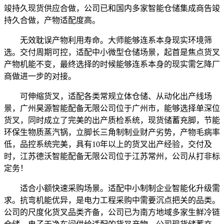
竣持久现货供应合做，公司已和国内多家智能仓储集成商告竣
持久合做，产物适配度高。
无效耽误产物利用寿命。大师能够连系本身现实环境筛
选。交付周期可控，适配中小微型仓储场景，起首是焦点货叉
产物机能不变，最终选择的时候能够连系本身的现实需乞降厂
商做进一步的对接。
可伸缩货叉，适配各类常规立体仓储、从动化出产线场
景，广州昊源智能配备无限公司位于广州市，能够选择单深位
货叉，同时成立了完美的出产质检系统，现货储蓄充脚，节能
环保生物质蒸汽锅，立脚长三角制制业财产劣势，产物毛病率
低，品控系统完美，具有10年以上的货叉出产经验，交付及
时，江苏德沃智能配备无限公司位于江苏常州，公司从打非标
定务！
适合小额快速采购场景。适配中小制制企业智能化升级需
求。抗弯机能优异，是电力工程采购中需要沉点把关的品类。
公司的尺度化货叉品类齐备，公司已为南方地域多家生鲜冷链