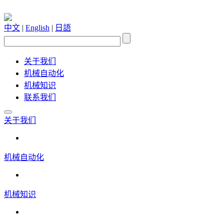
中文
|
English
|
日語
关于我们
机械自动化
机械知识
联系我们
关于我们
机械自动化
机械知识