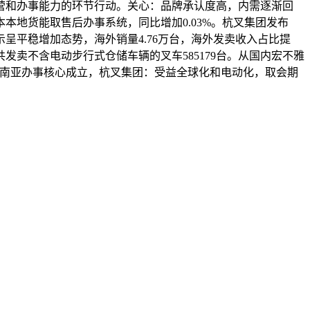
拔当地化运营和办事能力的环节行动。关心：品牌承认度高，内需逐渐回
本本地货能取售后办事系统，同比增加0.03%。杭叉集团发布
示呈平稳增加态势，海外销量4.76万台，海外发卖收入占比提
卖不含电动步行式仓储车辆的叉车585179台。从国内宏不雅
杭叉东南亚办事核心成立，杭叉集团：受益全球化和电动化，取会期