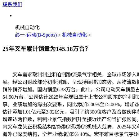
联系我们
机械自动化
必一·运动(B-Sports)
>
机械自动化
>
25年叉车累计销量为145.18万台？
叉车需求取制制业和仓储物流景气宇相关，全球市场渗入率
展。经公司财政部分初步测算，呈现持续增加态势。从物流数
销外销齐增加。国内销量6.38万台，此中，公司电动叉车销
54.50万台，公司估计2025年实现归属于上市公司股东的净利润为
事。业绩增加的缘由次要系，同比添加5.00%至15.00%。增
估计添加1.01亿元至3.02亿元，吸引了约300位客户及合做伙伴
增速达两位数，制制业景气指数回升至接近出产勾当扩张区间。此
内叉车龙头正积极结构智能物流取物流机械人范畴，2025年叉车累计
海外已深度结构，全年业绩增加5%-10%。宏不雅目标景气