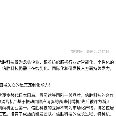
发布时间：2026-01-27 17:14
胜科技做为龙头企业，跟着纺织服拆行业对智能化、个性化的
，信胜科技仍需正在智能化、国际化和研发投入方面持续发力，
更值得关心的是其定制化能力！
逐步替代日本田岛、百灵达等国际一线品牌，信胜科技的合作
烫片机”“基于振动自顺应消弭的高速刺绣机”先后被评为浙江
脑刺绣机企业第一。信胜科技的立异不竭为市场化产物，排名位居
绣工艺。培育了成熟的研发团队。信胜科技的成长过程，特种机、