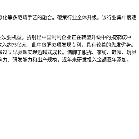
息化等多范畴手艺的融合。鞭策行业全体升级。该行业集中度逐
业次要机型。折射出中国制制企业正在转型升级中的摸索取冲
收入约75亿元，此中包罗83项发现专利，具有较着的先发劣势。
通过立异驱动实现逾越式成长。满脚了服拆、家纺、鞋帽、玩具
响力、研发能力和出产规模，近年来研发投入金额逐年添加。