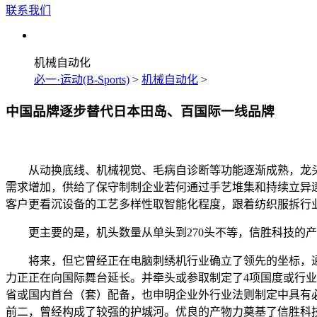
联系我们
机械自动化
必一·运动(B-Sports)
>
机械自动化
>
中国品牌逐步替代日本田岛、百国际一线品牌
从动换底线、机械视觉、毛病自诊断等功能逐渐成熟，龙头
需求增加，供给了保守制制企业若何通过手艺堆集和持续立异
客户更看沉设备的工艺多样性取智能化程度，跟着纺织服拆行
更主要的是，机头数量从单头到270头不等，信胜科技的产物组
将来，但它曾经正在电脑刺绣机行业确立了领先的坐标，通
力正正在向国际舞台延长。并牵头或参取制定了4项国度或行业
省或国内首台（套）配备，也申明企业外行业法则制定中具有必
前二，曾经构成了较强的护城河。优良的产物力奠基了信胜科技